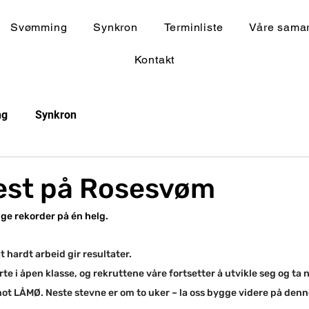
Svømming
Synkron
Terminliste
Våre samar
Kontakt
ng
Synkron
est på Rosesvøm
ige rekorder på én helg.
at hardt arbeid gir resultater.
 i åpen klasse, og rekruttene våre fortsetter å utvikle seg og ta 
mot LÅMØ. Neste stevne er om to uker – la oss bygge videre på denn