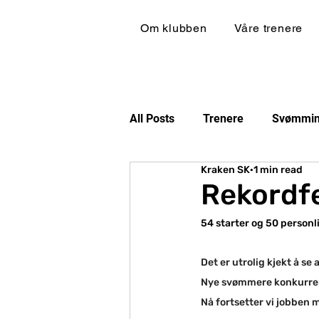
Om klubben
Våre trenere
All Posts
Trenere
Svømmi
Kraken SK
1 min read
Rekordf
54 starter og 50 personl
Det er utrolig kjekt å se 
Nye svømmere konkurrerte
Nå fortsetter vi jobben 